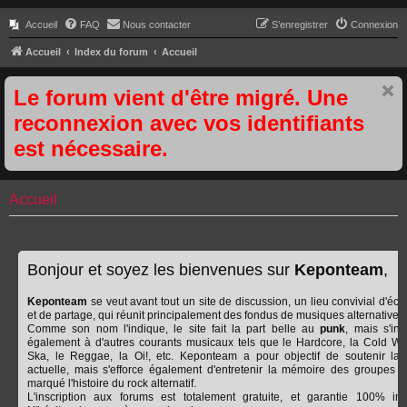
Accueil
FAQ
Nous contacter
S’enregistrer
Connexion
Accueil
Index du forum
Accueil
Le forum vient d'être migré. Une
reconnexion avec vos identifiants
est nécessaire.
Accueil
Bonjour et soyez les bienvenues sur
Keponteam
,
Keponteam
se veut avant tout un site de discussion, un lieu convivial d'éc
et de partage, qui réunit principalement des fondus de musiques alternatives.
Comme son nom l'indique, le site fait la part belle au
punk
, mais s'int
également à d'autres courants musicaux tels que le Hardcore, la Cold Wa
Ska, le Reggae, la Oi!, etc. Keponteam a pour objectif de soutenir la
actuelle, mais s'efforce également d'entretenir la mémoire des groupes q
marqué l'histoire du rock alternatif.
L'inscription aux forums est totalement gratuite, et garantie 100% ind