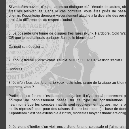
Si vous êtes ouverts d'esprit, aptes au dialogue et à l'écoute des autres, alo
êtes les bienvenues. Dans le cas contraire, vous êtes priés de passer
chemin. Keponteam demeure viscéralement attaché à la diversité des opinio
droit à la différence et au respect d'autrui.
6. Je possède une tonne de disques très rares (Punk, Hardcore, Cold Wave
Oi!) que je souhaiterais partager. Suis-je le bienvenue ?
Ca peut se négocier ...
7. Kool, g trouvé D disk vchmt B sur kt. MDLR LOL PDTR kesk'on s'eclat !
Dehors !
8. Je m'en fous des forums, je veux juste télécharger de la zique au kilomèt
bannirez-vous ?
Participer aux forums n'est pas une obligation. Il n'y a pas à proprement par
politique de bannissement basée sur ce type de considérations. S
néanmoins que les comptes inactifs sont régulièrement purgés, moins po
motifs répressifs que pour des raisons d'ordre technique (la base de donn
Keponteam n'est pas extensible à l'infini, modestes moyens financiers obligen
9. Je viens d'hériter d'un vieil oncle d'une fortune colossale et j'aimerais s