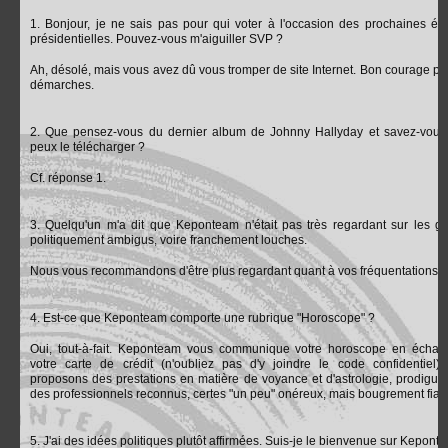
1. Bonjour, je ne sais pas pour qui voter à l'occasion des prochaines éle
présidentielles. Pouvez-vous m'aiguiller SVP ?
Ah, désolé, mais vous avez dû vous tromper de site Internet. Bon courage po
démarches.
2. Que pensez-vous du dernier album de Johnny Hallyday et savez-vous
peux le télécharger ?
Cf. réponse 1.
3. Quelqu'un m'a dit que Keponteam n'était pas très regardant sur les g
politiquement ambigus, voire franchement louches.
Nous vous recommandons d'être plus regardant quant à vos fréquentations.
4. Est-ce que Keponteam comporte une rubrique "Horoscope" ?
Oui, tout-à-fait. Keponteam vous communique votre horoscope en écha
votre carte de crédit (n'oubliez pas d'y joindre le code confidentiel)
proposons des prestations en matière de voyance et d'astrologie, prodigué
des professionnels reconnus, certes "un peu" onéreux, mais bougrement fiab
5. J'ai des idées politiques plutôt affirmées. Suis-je le bienvenue sur Kepont