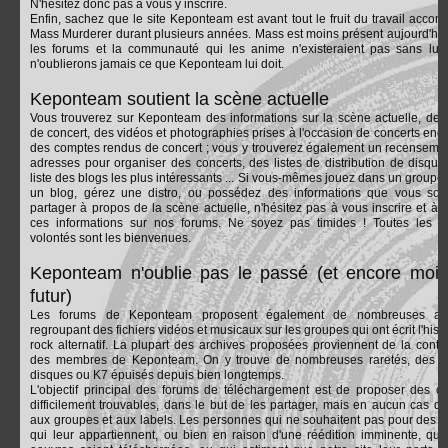
N'hésitez donc pas à vous y inscrire.
Enfin, sachez que le site Keponteam est avant tout le fruit du travail accomp
Mass Murderer durant plusieurs années. Mass est moins présent aujourd'hui
les forums et la communauté qui les anime n'existeraient pas sans lui
n'oublierons jamais ce que Keponteam lui doit.
Keponteam soutient la scène actuelle
Vous trouverez sur Keponteam des informations sur la scène actuelle, des
de concert, des vidéos et photographies prises à l'occasion de concerts endi
des comptes rendus de concert ; vous y trouverez également un recenseme
adresses pour organiser des concerts, des listes de distribution de disque
liste des blogs les plus intéressants ... Si vous-mêmes jouez dans un groupe,
un blog, gérez une distro, ou possédez des informations que vous sou
partager à propos de la scène actuelle, n'hésitez pas à vous inscrire et à p
ces informations sur nos forums. Ne soyez pas timides ! Toutes les 
volontés sont les bienvenues.
Keponteam n'oublie pas le passé (et encore moin
futur)
Les forums de Keponteam proposent également de nombreuses arc
regroupant des fichiers vidéos et musicaux sur les groupes qui ont écrit l'hist
rock alternatif. La plupart des archives proposées proviennent de la contri
des membres de Keponteam. On y trouve de nombreuses raretés, des r
disques ou K7 épuisés depuis bien longtemps.
L'objectif principal des forums de téléchargement est de proposer des o
difficilement trouvables, dans le but de les partager, mais en aucun cas de
aux groupes et aux labels. Les personnes qui ne souhaitent pas pour des r
qui leur appartiennent, ou bien en raison d'une réédition imminente, que