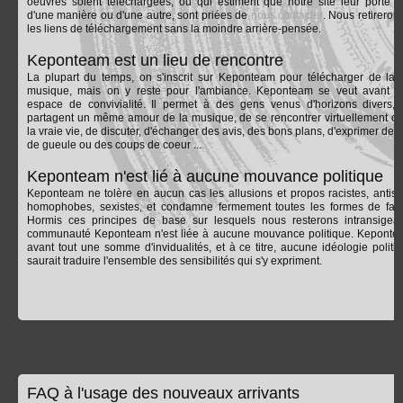
oeuvres soient téléchargées, ou qui estiment que notre site leur porte at
d'une manière ou d'une autre, sont priées de
nous contacter
. Nous retireron
les liens de téléchargement sans la moindre arrière-pensée.
Keponteam est un lieu de rencontre
La plupart du temps, on s'inscrit sur Keponteam pour télécharger de la
musique, mais on y reste pour l'ambiance. Keponteam se veut avant t
espace de convivialité. Il permet à des gens venus d'horizons divers, 
partagent un même amour de la musique, de se rencontrer virtuellement o
la vraie vie, de discuter, d'échanger des avis, des bons plans, d'exprimer des
de gueule ou des coups de coeur ...
Keponteam n'est lié à aucune mouvance politique
Keponteam ne tolère en aucun cas les allusions et propos racistes, antisé
homophobes, sexistes, et condamne fermement toutes les formes de fas
Hormis ces principes de base sur lesquels nous resterons intransigean
communauté Keponteam n'est liée à aucune mouvance politique. Keponte
avant tout une somme d'invidualités, et à ce titre, aucune idéologie politi
saurait traduire l'ensemble des sensibilités qui s'y expriment.
FAQ à l'usage des nouveaux arrivants