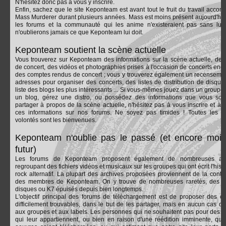
N'hésitez donc pas à vous y inscrire.
Enfin, sachez que le site Keponteam est avant tout le fruit du travail accomp
Mass Murderer durant plusieurs années. Mass est moins présent aujourd'hui
les forums et la communauté qui les anime n'existeraient pas sans lui
n'oublierons jamais ce que Keponteam lui doit.
Keponteam soutient la scène actuelle
Vous trouverez sur Keponteam des informations sur la scène actuelle, des
de concert, des vidéos et photographies prises à l'occasion de concerts endi
des comptes rendus de concert ; vous y trouverez également un recenseme
adresses pour organiser des concerts, des listes de distribution de disque
liste des blogs les plus intéressants ... Si vous-mêmes jouez dans un groupe,
un blog, gérez une distro, ou possédez des informations que vous sou
partager à propos de la scène actuelle, n'hésitez pas à vous inscrire et à p
ces informations sur nos forums. Ne soyez pas timides ! Toutes les 
volontés sont les bienvenues.
Keponteam n'oublie pas le passé (et encore moin
futur)
Les forums de Keponteam proposent également de nombreuses arc
regroupant des fichiers vidéos et musicaux sur les groupes qui ont écrit l'hist
rock alternatif. La plupart des archives proposées proviennent de la contri
des membres de Keponteam. On y trouve de nombreuses raretés, des r
disques ou K7 épuisés depuis bien longtemps.
L'objectif principal des forums de téléchargement est de proposer des o
difficilement trouvables, dans le but de les partager, mais en aucun cas de
aux groupes et aux labels. Les personnes qui ne souhaitent pas pour des r
qui leur appartiennent, ou bien en raison d'une réédition imminente, que