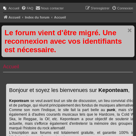
Accueil
FAQ
Nous contacter
S’enregistrer
Connexion
Accueil
Index du forum
Accueil
Le forum vient d'être migré. Une
reconnexion avec vos identifiants
est nécessaire.
Accueil
Bonjour et soyez les bienvenues sur
Keponteam
,
Keponteam
se veut avant tout un site de discussion, un lieu convivial d'éc
et de partage, qui réunit principalement des fondus de musiques alternatives.
Comme son nom l'indique, le site fait la part belle au
punk
, mais s'int
également à d'autres courants musicaux tels que le Hardcore, la Cold Wa
Ska, le Reggae, la Oi!, etc. Keponteam a pour objectif de soutenir la
actuelle, mais s'efforce également d'entretenir la mémoire des groupes q
marqué l'histoire du rock alternatif.
L'inscription aux forums est totalement gratuite, et garantie 100% ind