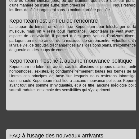
oeuvres soient téléchargées, ou qui estiment que notre site leur porte at
d'une manière ou d'une autre, sont priées de
nous contacter
. Nous retireron
les liens de téléchargement sans la moindre arrière-pensée.
Keponteam est un lieu de rencontre
La plupart du temps, on s'inscrit sur Keponteam pour télécharger de la
musique, mais on y reste pour l'ambiance. Keponteam se veut avant t
espace de convivialité. Il permet à des gens venus d'horizons divers, 
partagent un même amour de la musique, de se rencontrer virtuellement o
la vraie vie, de discuter, d'échanger des avis, des bons plans, d'exprimer des
de gueule ou des coups de coeur ...
Keponteam n'est lié à aucune mouvance politique
Keponteam ne tolère en aucun cas les allusions et propos racistes, antisé
homophobes, sexistes, et condamne fermement toutes les formes de fas
Hormis ces principes de base sur lesquels nous resterons intransigean
communauté Keponteam n'est liée à aucune mouvance politique. Keponte
avant tout une somme d'invidualités, et à ce titre, aucune idéologie politi
saurait traduire l'ensemble des sensibilités qui s'y expriment.
FAQ à l'usage des nouveaux arrivants