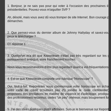
1. Bonjour, je ne sais pas pour qui voter à l'occasion des prochaines éle
présidentielles. Pouvez-vous m'aiguiller SVP ?
Ah, désolé, mais vous avez dû vous tromper de site Internet. Bon courage po
démarches.
2. Que pensez-vous du dernier album de Johnny Hallyday et savez-vous
peux le télécharger ?
Cf. réponse 1.
3. Quelqu'un m'a dit que Keponteam n'était pas très regardant sur les g
politiquement ambigus, voire franchement louches.
Nous vous recommandons d'être plus regardant quant à vos fréquentations.
4. Est-ce que Keponteam comporte une rubrique "Horoscope" ?
Oui, tout-à-fait. Keponteam vous communique votre horoscope en écha
votre carte de crédit (n'oubliez pas d'y joindre le code confidentiel)
proposons des prestations en matière de voyance et d'astrologie, prodigué
des professionnels reconnus, certes "un peu" onéreux, mais bougrement fiab
5. J'ai des idées politiques plutôt affirmées. Suis-je le bienvenue sur Kepont