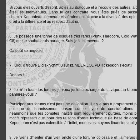
Si vous êtes ouverts d'esprit, aptes au dialogue et à l'écoute des autres, alo
êtes les bienvenues. Dans le cas contraire, vous êtes priés de passer
chemin. Keponteam demeure viscéralement attaché à la diversité des opinio
droit à la différence et au respect d'autrui.
6. Je possède une tonne de disques très rares (Punk, Hardcore, Cold Wave
Oi!) que je souhaiterais partager. Suis-je le bienvenue ?
Ca peut se négocier ...
7. Kool, g trouvé D disk vchmt B sur kt. MDLR LOL PDTR kesk'on s'eclat !
Dehors !
8. Je m'en fous des forums, je veux juste télécharger de la zique au kilomèt
bannirez-vous ?
Participer aux forums n'est pas une obligation. Il n'y a pas à proprement par
politique de bannissement basée sur ce type de considérations. S
néanmoins que les comptes inactifs sont régulièrement purgés, moins po
motifs répressifs que pour des raisons d'ordre technique (la base de donn
Keponteam n'est pas extensible à l'infini, modestes moyens financiers obligen
9. Je viens d'hériter d'un vieil oncle d'une fortune colossale et j'aimerais s