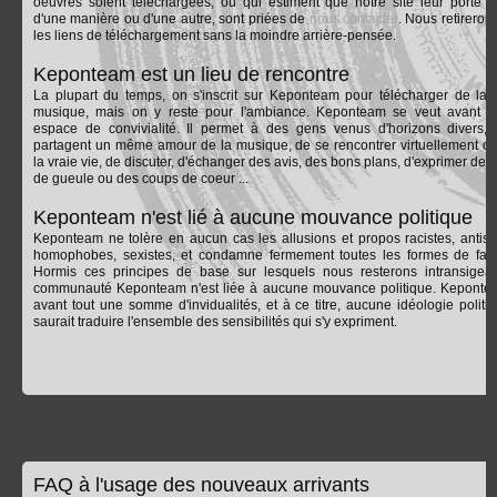
oeuvres soient téléchargées, ou qui estiment que notre site leur porte at
d'une manière ou d'une autre, sont priées de
nous contacter
. Nous retireron
les liens de téléchargement sans la moindre arrière-pensée.
Keponteam est un lieu de rencontre
La plupart du temps, on s'inscrit sur Keponteam pour télécharger de la
musique, mais on y reste pour l'ambiance. Keponteam se veut avant t
espace de convivialité. Il permet à des gens venus d'horizons divers, 
partagent un même amour de la musique, de se rencontrer virtuellement o
la vraie vie, de discuter, d'échanger des avis, des bons plans, d'exprimer des
de gueule ou des coups de coeur ...
Keponteam n'est lié à aucune mouvance politique
Keponteam ne tolère en aucun cas les allusions et propos racistes, antisé
homophobes, sexistes, et condamne fermement toutes les formes de fas
Hormis ces principes de base sur lesquels nous resterons intransigean
communauté Keponteam n'est liée à aucune mouvance politique. Keponte
avant tout une somme d'invidualités, et à ce titre, aucune idéologie politi
saurait traduire l'ensemble des sensibilités qui s'y expriment.
FAQ à l'usage des nouveaux arrivants