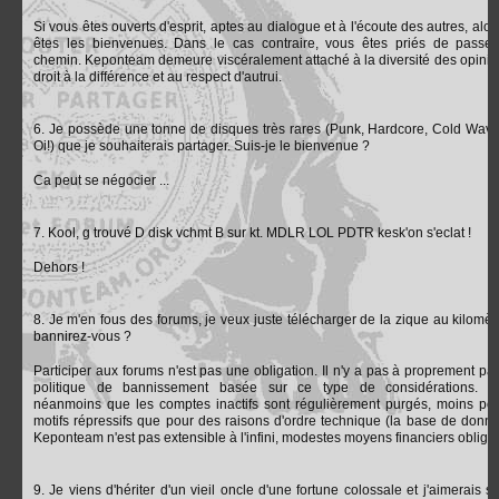
Si vous êtes ouverts d'esprit, aptes au dialogue et à l'écoute des autres, alo
êtes les bienvenues. Dans le cas contraire, vous êtes priés de passer
chemin. Keponteam demeure viscéralement attaché à la diversité des opinio
droit à la différence et au respect d'autrui.
6. Je possède une tonne de disques très rares (Punk, Hardcore, Cold Wave
Oi!) que je souhaiterais partager. Suis-je le bienvenue ?
Ca peut se négocier ...
7. Kool, g trouvé D disk vchmt B sur kt. MDLR LOL PDTR kesk'on s'eclat !
Dehors !
8. Je m'en fous des forums, je veux juste télécharger de la zique au kilomèt
bannirez-vous ?
Participer aux forums n'est pas une obligation. Il n'y a pas à proprement par
politique de bannissement basée sur ce type de considérations. S
néanmoins que les comptes inactifs sont régulièrement purgés, moins po
motifs répressifs que pour des raisons d'ordre technique (la base de donn
Keponteam n'est pas extensible à l'infini, modestes moyens financiers obligen
9. Je viens d'hériter d'un vieil oncle d'une fortune colossale et j'aimerais s