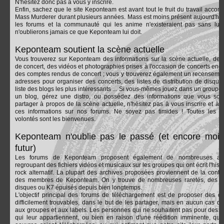
N'hésitez donc pas à vous y inscrire.
Enfin, sachez que le site Keponteam est avant tout le fruit du travail accomp
Mass Murderer durant plusieurs années. Mass est moins présent aujourd'hui
les forums et la communauté qui les anime n'existeraient pas sans lui
n'oublierons jamais ce que Keponteam lui doit.
Keponteam soutient la scène actuelle
Vous trouverez sur Keponteam des informations sur la scène actuelle, des
de concert, des vidéos et photographies prises à l'occasion de concerts endi
des comptes rendus de concert ; vous y trouverez également un recenseme
adresses pour organiser des concerts, des listes de distribution de disque
liste des blogs les plus intéressants ... Si vous-mêmes jouez dans un groupe,
un blog, gérez une distro, ou possédez des informations que vous sou
partager à propos de la scène actuelle, n'hésitez pas à vous inscrire et à p
ces informations sur nos forums. Ne soyez pas timides ! Toutes les 
volontés sont les bienvenues.
Keponteam n'oublie pas le passé (et encore moin
futur)
Les forums de Keponteam proposent également de nombreuses arc
regroupant des fichiers vidéos et musicaux sur les groupes qui ont écrit l'hist
rock alternatif. La plupart des archives proposées proviennent de la contri
des membres de Keponteam. On y trouve de nombreuses raretés, des r
disques ou K7 épuisés depuis bien longtemps.
L'objectif principal des forums de téléchargement est de proposer des o
difficilement trouvables, dans le but de les partager, mais en aucun cas de
aux groupes et aux labels. Les personnes qui ne souhaitent pas pour des r
qui leur appartiennent, ou bien en raison d'une réédition imminente, que