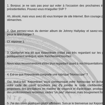
1. Bonjour, je ne sais pas pour qui voter à l'occasion des prochaines éle
présidentielles. Pouvez-vous m'aiguiller SVP ?
Ah, désolé, mais vous avez dû vous tromper de site Internet. Bon courage po
démarches.
2. Que pensez-vous du dernier album de Johnny Hallyday et savez-vous
peux le télécharger ?
Cf. réponse 1.
3. Quelqu'un m'a dit que Keponteam n'était pas très regardant sur les g
politiquement ambigus, voire franchement louches.
Nous vous recommandons d'être plus regardant quant à vos fréquentations.
4. Est-ce que Keponteam comporte une rubrique "Horoscope" ?
Oui, tout-à-fait. Keponteam vous communique votre horoscope en écha
votre carte de crédit (n'oubliez pas d'y joindre le code confidentiel)
proposons des prestations en matière de voyance et d'astrologie, prodigué
des professionnels reconnus, certes "un peu" onéreux, mais bougrement fiab
5. J'ai des idées politiques plutôt affirmées. Suis-je le bienvenue sur Kepont