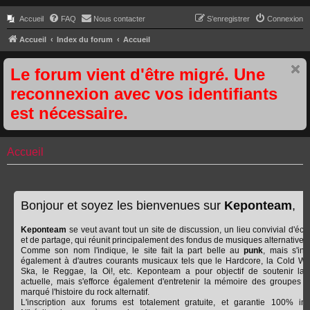
Accueil
FAQ
Nous contacter
S’enregistrer
Connexion
Accueil
Index du forum
Accueil
Le forum vient d'être migré. Une
reconnexion avec vos identifiants
est nécessaire.
Accueil
Bonjour et soyez les bienvenues sur
Keponteam
,
Keponteam
se veut avant tout un site de discussion, un lieu convivial d'éc
et de partage, qui réunit principalement des fondus de musiques alternatives.
Comme son nom l'indique, le site fait la part belle au
punk
, mais s'int
également à d'autres courants musicaux tels que le Hardcore, la Cold Wa
Ska, le Reggae, la Oi!, etc. Keponteam a pour objectif de soutenir la
actuelle, mais s'efforce également d'entretenir la mémoire des groupes q
marqué l'histoire du rock alternatif.
L'inscription aux forums est totalement gratuite, et garantie 100% ind