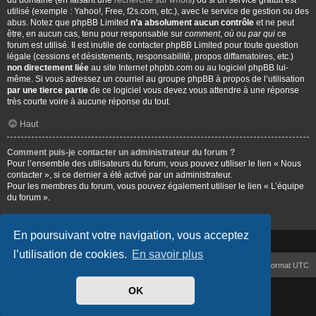
du domaine (en faisant une
recherche sur whois
) ou si un service gratuit est
utilisé (exemple : Yahoo!, Free, f2s.com, etc.), avec le service de gestion ou des
abus. Notez que phpBB Limited
n’a absolument aucun contrôle
et ne peut
être, en aucun cas, tenu pour responsable sur
comment
,
où
ou
par qui
ce
forum est utilisé. Il est inutile de contacter phpBB Limited pour toute question
légale (cessions et désistements, responsabilité, propos diffamatoires, etc.)
non directement liée
au site Internet phpbb.com ou au logiciel phpBB lui-
même. Si vous adressez un courriel au groupe phpBB à propos de l’utilisation
par une tierce partie
de ce logiciel vous devez vous attendre à une réponse
très courte voire à aucune réponse du tout.
Haut
Comment puis-je contacter un administrateur du forum ?
Pour l’ensemble des utilisateurs du forum, vous pouvez utiliser le lien « Nous
contacter », si ce dernier a été activé par un administrateur.
Pour les membres du forum, vous pouvez également utiliser le lien « L’équipe
du forum ».
Haut
En poursuivant votre navigation, vous acceptez
l’utilisation de cookies.
En savoir plus
Accueil
Index du forum
Heures au format
UTC
OK
Développé par
phpBB
® Forum Software © phpBB Limited
Traduit par
phpBB-fr.com
Confidentialité
|
Conditions