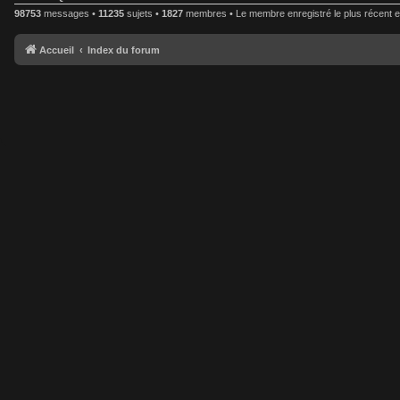
98753
messages •
11235
sujets •
1827
membres • Le membre enregistré le plus récent 
Accueil
Index du forum