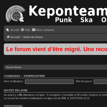
Accueil
FAQ
Nous contacter
Accueil
Index du forum
Le forum vient d'être migré. Une rec
Aucun forum.
CONNEXION
•
S’ENREGISTRER
Nom d’utilisateur :
Mot de passe :
QUI EST EN LIGNE
Au total il y a
85
utilisateurs en ligne : 0 enregistré, 0 invisible et 85 invités (d’après le no
Le record du nombre d’utilisateurs en ligne est de
276
, le 22/07/2026 23:11
STATISTIQUES