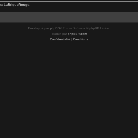
est
LaBriqueRouge
.
Développé par
phpBB
® Forum Software © phpBB Limited
Traduit par
phpBB-fr.com
Confidentialité
|
Conditions