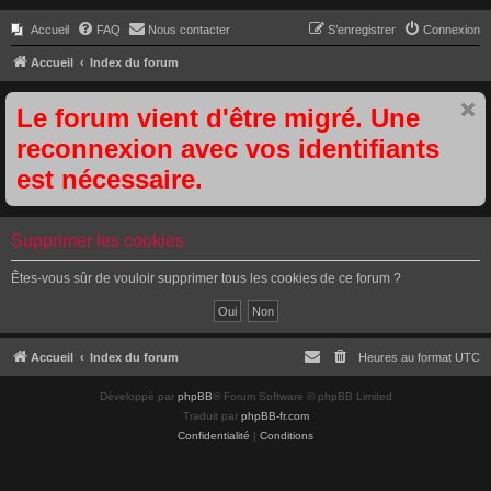
Accueil
FAQ
Nous contacter
S’enregistrer
Connexion
Accueil
Index du forum
Le forum vient d'être migré. Une
reconnexion avec vos identifiants
est nécessaire.
Supprimer les cookies
Êtes-vous sûr de vouloir supprimer tous les cookies de ce forum ?
Accueil
Index du forum
Heures au format
UTC
Développé par
phpBB
® Forum Software © phpBB Limited
Traduit par
phpBB-fr.com
Confidentialité
|
Conditions