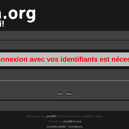
onnexion avec vos identifiants est néces
Développé par
phpBB
® Forum Software © phpBB Limited
Traduit par
phpBB-fr.com
Confidentialité
|
Conditions