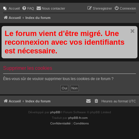
Accueil
FAQ
Nous contacter
S’enregistrer
Connexion
Accueil
Index du forum
Le forum vient d'être migré. Une
reconnexion avec vos identifiants
est nécessaire.
Supprimer les cookies
Êtes-vous sûr de vouloir supprimer tous les cookies de ce forum ?
Accueil
Index du forum
Heures au format
UTC
Développé par
phpBB
® Forum Software © phpBB Limited
Traduit par
phpBB-fr.com
Confidentialité
|
Conditions