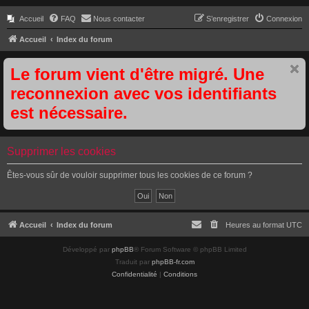
Accueil
FAQ
Nous contacter
S’enregistrer
Connexion
Accueil
Index du forum
Le forum vient d'être migré. Une
reconnexion avec vos identifiants
est nécessaire.
Supprimer les cookies
Êtes-vous sûr de vouloir supprimer tous les cookies de ce forum ?
Accueil
Index du forum
Heures au format
UTC
Développé par
phpBB
® Forum Software © phpBB Limited
Traduit par
phpBB-fr.com
Confidentialité
|
Conditions