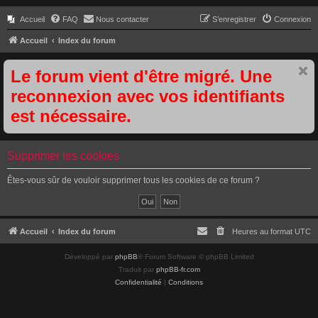
Accueil
FAQ
Nous contacter
S’enregistrer
Connexion
Accueil
Index du forum
Le forum vient d'être migré. Une
reconnexion avec vos identifiants
est nécessaire.
Supprimer les cookies
Êtes-vous sûr de vouloir supprimer tous les cookies de ce forum ?
Accueil
Index du forum
Heures au format
UTC
Développé par
phpBB
® Forum Software © phpBB Limited
Traduit par
phpBB-fr.com
Confidentialité
|
Conditions