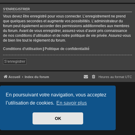
S’ENREGISTRER
Vous devez être enregistré pour vous connecter. L’enregistrement ne prend
que quelques secondes et augmente vos possibilités. L’administrateur du
forum peut également accorder des permissions additionnelles aux membres
du forum. Avant de vous enregistrer, assurez-vous d’avoir pris connaissance
de nos conditions d’utilisation et de notre politique de vie privée. Assurez-vous
de bien lire tout le règlement du forum.
Conditions d’utilisation
|
Politique de confidentialité
S’enregistrer
Accueil
Index du forum
Heures au format
UTC
Développé par
phpBB
® Forum Software © phpBB Limited
Traduit par
phpBB-fr.com
En poursuivant votre navigation, vous acceptez
Confidentialité
|
Conditions
l’utilisation de cookies.
En savoir plus
OK