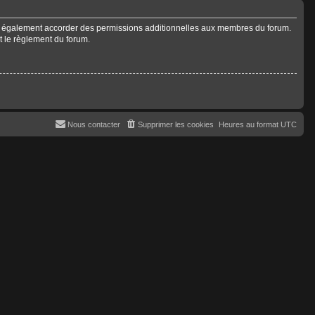
ut également accorder des permissions additionnelles aux membres du forum.
ut le règlement du forum.
Nous contacter
Supprimer les cookies
Heures au format
UTC