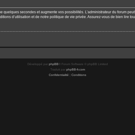
que quelques secondes et augmente vos possibilités. L’administrateur du forum pe
ions d’utilisation et de notre politique de vie privée. Assurez-vous de bien lire to
Développé par
phpBB
® Forum Software © phpBB Limited
Traduit par
phpBB-fr.com
Confidentialité
|
Conditions