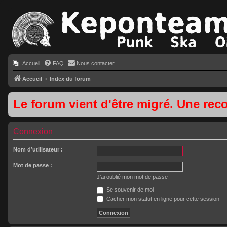
Accueil
FAQ
Nous contacter
Accueil
Index du forum
Le forum vient d'être migré. Une rec
Connexion
Nom d’utilisateur :
Mot de passe :
J’ai oublié mon mot de passe
Se souvenir de moi
Cacher mon statut en ligne pour cette session