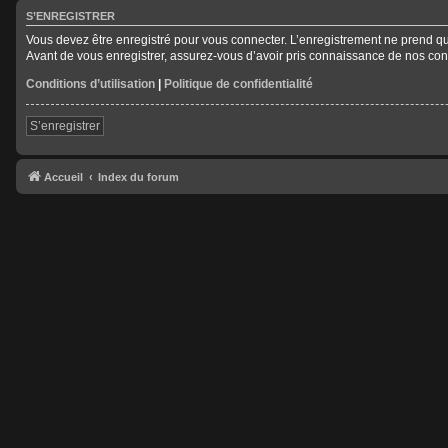
S’ENREGISTRER
Vous devez être enregistré pour vous connecter. L’enregistrement ne prend 
Avant de vous enregistrer, assurez-vous d’avoir pris connaissance de nos condit
Conditions d’utilisation
|
Politique de confidentialité
S’enregistrer
Accueil
Index du forum