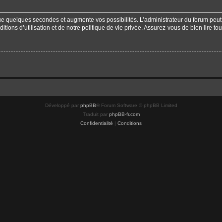
que quelques secondes et augmente vos possibilités. L’administrateur du forum pe
ions d’utilisation et de notre politique de vie privée. Assurez-vous de bien lire to
Développé par
phpBB
® Forum Software © phpBB Limited
Traduit par
phpBB-fr.com
Confidentialité
|
Conditions