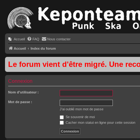
Accueil
FAQ
Nous contacter
Accueil
Index du forum
Le forum vient d'être migré. Une rec
Connexion
Nom d’utilisateur :
Mot de passe :
J’ai oublié mon mot de passe
Se souvenir de moi
Cacher mon statut en ligne pour cette session