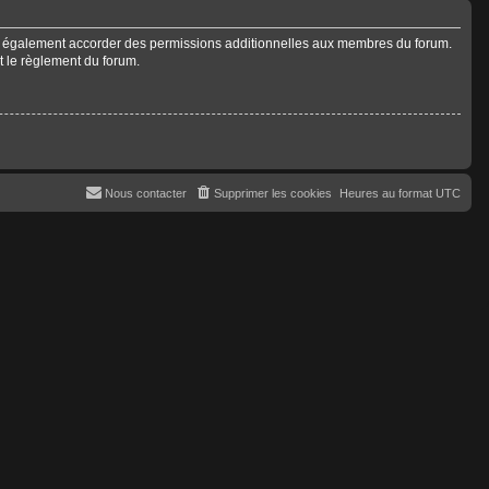
ut également accorder des permissions additionnelles aux membres du forum.
ut le règlement du forum.
Nous contacter
Supprimer les cookies
Heures au format
UTC