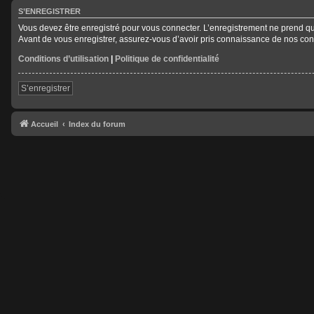
S’ENREGISTRER
Vous devez être enregistré pour vous connecter. L’enregistrement ne prend 
Avant de vous enregistrer, assurez-vous d’avoir pris connaissance de nos condit
Conditions d’utilisation
|
Politique de confidentialité
S’enregistrer
Accueil
Index du forum