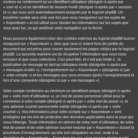
cookies ne contiennent qu’un identifiant utilisateur (désigné ci-après par
« user-id ») et un identifiant de session invité (désigné ci-après par « session-
id »), qui vous sont automatiquement assignés par le logiciel phpBB. Un
troisième cookie sera créé une fois que vous naviguerez sur les sujets de
« Keponteam » et est utilisé pour stocker les informations sur les sujets que
vous avez lus, ce qui améliore votre navigation sur le forum.
Nous pouvons également créer des cookies externes au logiciel phpBB tout en
naviguant sur « Keponteam », bien que ceux-ci soient hors de portée du
document qui est prévu pour couvrir seulement les pages créées par le logiciel
phpBB. La seconde manière est de récupérer l’information que vous nous
envoyez et que nous collectons. Ceci peut être, et n’est pas limité à : la
publication de message en tant qu’utilisateur invité (désignée ci-après par
« messages invités »), l’enregistrement sur « Keponteam » (désignée ici par
« votre compte ») et les messages que vous envoyez après l’enregistrement et
lors d’une connexion (désignés ici par « vos messages »).
Votre compte contiendra au minimum un identifiant unique (désigné ci-après
par « votre nom d’utilisateur »), un mot de passe personnel utilisé pour la
connexion à votre compte (désigné ci-après par « votre mot de passe »), et
une adresse courriel personnelle valide (désignée ci-après par « votre
courriel »). Vos informations pour votre compte sur « Keponteam » sont
protégées par les lois de protection des données applicables dans le pays qui
nous héberge. Toute information en-dehors de votre nom d’utilisateur, de votre
mot de passe et de votre adresse courriel requise par « Keponteam » durant la
procédure d’enregistrement, qu’elle soit obligatoire ou non, reste à la