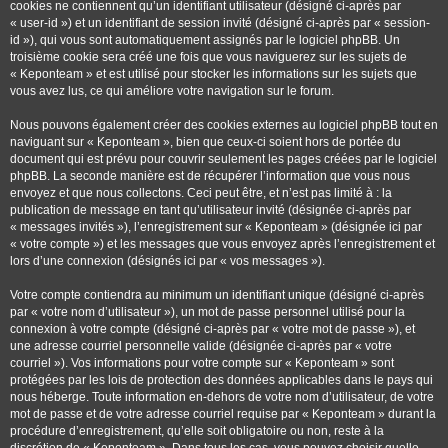
cookies ne contiennent qu’un identifiant utilisateur (désigné ci-après par
« user-id ») et un identifiant de session invité (désigné ci-après par « session-
id »), qui vous sont automatiquement assignés par le logiciel phpBB. Un
troisième cookie sera créé une fois que vous naviguerez sur les sujets de
« Keponteam » et est utilisé pour stocker les informations sur les sujets que
vous avez lus, ce qui améliore votre navigation sur le forum.
Nous pouvons également créer des cookies externes au logiciel phpBB tout en
naviguant sur « Keponteam », bien que ceux-ci soient hors de portée du
document qui est prévu pour couvrir seulement les pages créées par le logiciel
phpBB. La seconde manière est de récupérer l’information que vous nous
envoyez et que nous collectons. Ceci peut être, et n’est pas limité à : la
publication de message en tant qu’utilisateur invité (désignée ci-après par
« messages invités »), l’enregistrement sur « Keponteam » (désignée ici par
« votre compte ») et les messages que vous envoyez après l’enregistrement et
lors d’une connexion (désignés ici par « vos messages »).
Votre compte contiendra au minimum un identifiant unique (désigné ci-après
par « votre nom d’utilisateur »), un mot de passe personnel utilisé pour la
connexion à votre compte (désigné ci-après par « votre mot de passe »), et
une adresse courriel personnelle valide (désignée ci-après par « votre
courriel »). Vos informations pour votre compte sur « Keponteam » sont
protégées par les lois de protection des données applicables dans le pays qui
nous héberge. Toute information en-dehors de votre nom d’utilisateur, de votre
mot de passe et de votre adresse courriel requise par « Keponteam » durant la
procédure d’enregistrement, qu’elle soit obligatoire ou non, reste à la