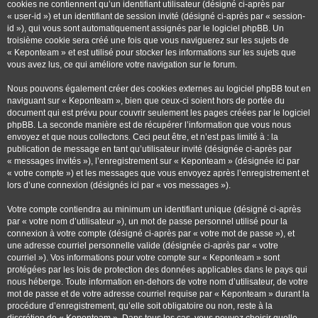
cookies ne contiennent qu’un identifiant utilisateur (désigné ci-après par
« user-id ») et un identifiant de session invité (désigné ci-après par « session-
id »), qui vous sont automatiquement assignés par le logiciel phpBB. Un
troisième cookie sera créé une fois que vous naviguerez sur les sujets de
« Keponteam » et est utilisé pour stocker les informations sur les sujets que
vous avez lus, ce qui améliore votre navigation sur le forum.
Nous pouvons également créer des cookies externes au logiciel phpBB tout en
naviguant sur « Keponteam », bien que ceux-ci soient hors de portée du
document qui est prévu pour couvrir seulement les pages créées par le logiciel
phpBB. La seconde manière est de récupérer l’information que vous nous
envoyez et que nous collectons. Ceci peut être, et n’est pas limité à : la
publication de message en tant qu’utilisateur invité (désignée ci-après par
« messages invités »), l’enregistrement sur « Keponteam » (désignée ici par
« votre compte ») et les messages que vous envoyez après l’enregistrement et
lors d’une connexion (désignés ici par « vos messages »).
Votre compte contiendra au minimum un identifiant unique (désigné ci-après
par « votre nom d’utilisateur »), un mot de passe personnel utilisé pour la
connexion à votre compte (désigné ci-après par « votre mot de passe »), et
une adresse courriel personnelle valide (désignée ci-après par « votre
courriel »). Vos informations pour votre compte sur « Keponteam » sont
protégées par les lois de protection des données applicables dans le pays qui
nous héberge. Toute information en-dehors de votre nom d’utilisateur, de votre
mot de passe et de votre adresse courriel requise par « Keponteam » durant la
procédure d’enregistrement, qu’elle soit obligatoire ou non, reste à la