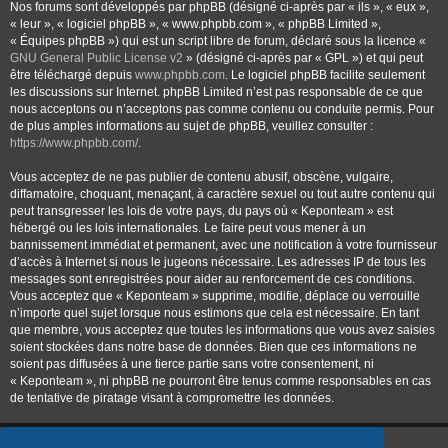
Nos forums sont développés par phpBB (désigné ci-après par « ils », « eux »,
« leur », « logiciel phpBB », « www.phpbb.com », « phpBB Limited »,
« Équipes phpBB ») qui est un script libre de forum, déclaré sous la licence «
GNU General Public License v2
» (désigné ci-après par « GPL ») et qui peut
être téléchargé depuis
www.phpbb.com
. Le logiciel phpBB facilite seulement
les discussions sur Internet. phpBB Limited n’est pas responsable de ce que
nous acceptons ou n’acceptons pas comme contenu ou conduite permis. Pour
de plus amples informations au sujet de phpBB, veuillez consulter :
https://www.phpbb.com/
.
Vous acceptez de ne pas publier de contenu abusif, obscène, vulgaire,
diffamatoire, choquant, menaçant, à caractère sexuel ou tout autre contenu qui
peut transgresser les lois de votre pays, du pays où « Keponteam » est
hébergé ou les lois internationales. Le faire peut vous mener à un
bannissement immédiat et permanent, avec une notification à votre fournisseur
d’accès à Internet si nous le jugeons nécessaire. Les adresses IP de tous les
messages sont enregistrées pour aider au renforcement de ces conditions.
Vous acceptez que « Keponteam » supprime, modifie, déplace ou verrouille
n’importe quel sujet lorsque nous estimons que cela est nécessaire. En tant
que membre, vous acceptez que toutes les informations que vous avez saisies
soient stockées dans notre base de données. Bien que ces informations ne
soient pas diffusées à une tierce partie sans votre consentement, ni
« Keponteam », ni phpBB ne pourront être tenus comme responsables en cas
de tentative de piratage visant à compromettre les données.