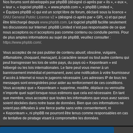
Nos forums sont développés par phpBB (désigné ci-après par « ils », « eux »,
« leur », « logiciel phpBB », « www.phpbb.com », « phpBB Limited »,
« Équipes phpBB ») qui est un script libre de forum, déclaré sous la licence «
GNU General Public License v2
» (désigné ci-après par « GPL ») et qui peut
être téléchargé depuis
www.phpbb.com
. Le logiciel phpBB facilite seulement
les discussions sur Internet. phpBB Limited n’est pas responsable de ce que
nous acceptons ou n’acceptons pas comme contenu ou conduite permis. Pour
de plus amples informations au sujet de phpBB, veuillez consulter :
https://www.phpbb.com/
.
Vous acceptez de ne pas publier de contenu abusif, obscène, vulgaire,
diffamatoire, choquant, menaçant, à caractère sexuel ou tout autre contenu qui
peut transgresser les lois de votre pays, du pays où « Keponteam » est
hébergé ou les lois internationales. Le faire peut vous mener à un
bannissement immédiat et permanent, avec une notification à votre fournisseur
d’accès à Internet si nous le jugeons nécessaire. Les adresses IP de tous les
messages sont enregistrées pour aider au renforcement de ces conditions.
Vous acceptez que « Keponteam » supprime, modifie, déplace ou verrouille
n’importe quel sujet lorsque nous estimons que cela est nécessaire. En tant
que membre, vous acceptez que toutes les informations que vous avez saisies
soient stockées dans notre base de données. Bien que ces informations ne
soient pas diffusées à une tierce partie sans votre consentement, ni
« Keponteam », ni phpBB ne pourront être tenus comme responsables en cas
de tentative de piratage visant à compromettre les données.