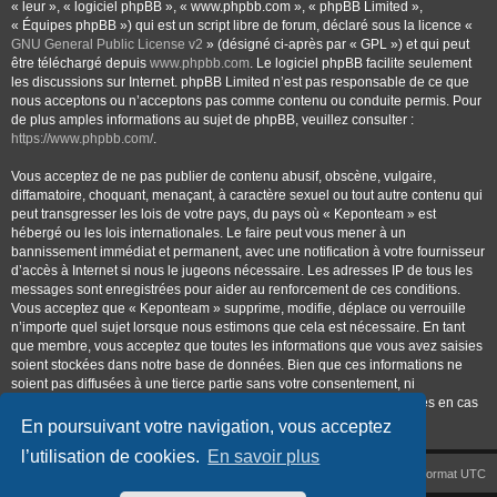
« leur », « logiciel phpBB », « www.phpbb.com », « phpBB Limited »,
« Équipes phpBB ») qui est un script libre de forum, déclaré sous la licence «
GNU General Public License v2
» (désigné ci-après par « GPL ») et qui peut
être téléchargé depuis
www.phpbb.com
. Le logiciel phpBB facilite seulement
les discussions sur Internet. phpBB Limited n’est pas responsable de ce que
nous acceptons ou n’acceptons pas comme contenu ou conduite permis. Pour
de plus amples informations au sujet de phpBB, veuillez consulter :
https://www.phpbb.com/
.
Vous acceptez de ne pas publier de contenu abusif, obscène, vulgaire,
diffamatoire, choquant, menaçant, à caractère sexuel ou tout autre contenu qui
peut transgresser les lois de votre pays, du pays où « Keponteam » est
hébergé ou les lois internationales. Le faire peut vous mener à un
bannissement immédiat et permanent, avec une notification à votre fournisseur
d’accès à Internet si nous le jugeons nécessaire. Les adresses IP de tous les
messages sont enregistrées pour aider au renforcement de ces conditions.
Vous acceptez que « Keponteam » supprime, modifie, déplace ou verrouille
n’importe quel sujet lorsque nous estimons que cela est nécessaire. En tant
que membre, vous acceptez que toutes les informations que vous avez saisies
soient stockées dans notre base de données. Bien que ces informations ne
soient pas diffusées à une tierce partie sans votre consentement, ni
« Keponteam », ni phpBB ne pourront être tenus comme responsables en cas
de tentative de piratage visant à compromettre les données.
En poursuivant votre navigation, vous acceptez
l’utilisation de cookies.
En savoir plus
Accueil
Index du forum
Heures au format
UTC