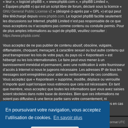
« leur », « logiciel phpBB », « www.phpbb.com », « phpBB Limited »,
« Équipes phpBB ») qui est un script libre de forum, déclaré sous la licence «
GNU General Public License v2
» (désigné ci-après par « GPL ») et qui peut
être téléchargé depuis
www.phpbb.com
. Le logiciel phpBB facilite seulement
les discussions sur Internet. phpBB Limited n’est pas responsable de ce que
nous acceptons ou n’acceptons pas comme contenu ou conduite permis. Pour
de plus amples informations au sujet de phpBB, veuillez consulter :
https://www.phpbb.com/
.
Vous acceptez de ne pas publier de contenu abusif, obscène, vulgaire,
diffamatoire, choquant, menaçant, à caractère sexuel ou tout autre contenu qui
peut transgresser les lois de votre pays, du pays où « Keponteam » est
hébergé ou les lois internationales. Le faire peut vous mener à un
bannissement immédiat et permanent, avec une notification à votre fournisseur
d’accès à Internet si nous le jugeons nécessaire. Les adresses IP de tous les
messages sont enregistrées pour aider au renforcement de ces conditions.
Vous acceptez que « Keponteam » supprime, modifie, déplace ou verrouille
n’importe quel sujet lorsque nous estimons que cela est nécessaire. En tant
que membre, vous acceptez que toutes les informations que vous avez saisies
soient stockées dans notre base de données. Bien que ces informations ne
soient pas diffusées à une tierce partie sans votre consentement, ni
« Keponteam », ni phpBB ne pourront être tenus comme responsables en cas
de tentative de piratage visant à compromettre les données.
En poursuivant votre navigation, vous acceptez
l’utilisation de cookies.
En savoir plus
Accueil
Index du forum
Heures au format
UTC