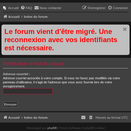
Accueil
FAQ
Nous contacter
S’enregistrer
Connexion
Accueil
Index du forum
Le forum vient d'être migré. Une
reconnexion avec vos identifiants
est nécessaire.
Réinitialiser le mot de passse
Adresse courriel :
Adresse courriel associée à votre compte. Si vous ne l’avez pas modifiée via votre
panneau d’utilisateur, il s’agit de l’adresse que vous avez fournie lors de votre
enregistrement.
Accueil
Index du forum
Heures au format
UTC
Développé par
phpBB
® Forum Software © phpBB Limited